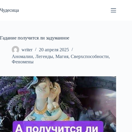
Перейти
к
Чудесица
сути
Гадание получится ли задуманное
writer
20 апреля 2025
Аномалии
,
Легенды
,
Магия
,
Сверхспособности
,
Феномены