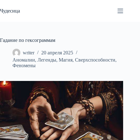
Перейти
к
Чудесица
сути
Гадание по гексограммам
writer
20 апреля 2025
Аномалии
,
Легенды
,
Магия
,
Сверхспособности
,
Феномены