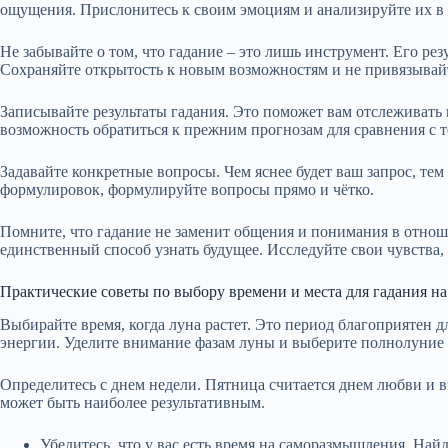
ощущения. Прислонитесь к своим эмоциям и анализируйте их в 
Не забывайте о том, что гадание – это лишь инструмент. Его ре
Сохраняйте открытость к новым возможностям и не привязывайт
Записывайте результаты гадания. Это поможет вам отслеживать и
возможность обратиться к прежним прогнозам для сравнения с
Задавайте конкретные вопросы. Чем яснее будет ваш запрос, тем
формулировок, формулируйте вопросы прямо и чётко.
Помните, что гадание не заменит общения и понимания в отноше
единственный способ узнать будущее. Исследуйте свои чувства,
Практические советы по выбору времени и места для гадания н
Выбирайте время, когда луна растет. Это период благоприятен
энергии. Уделите внимание фазам луны и выберите полнолуние 
Определитесь с днем недели. Пятница считается днем любви и в
может быть наиболее результативным.
Убедитесь, что у вас есть время на саморазмышления. Найд