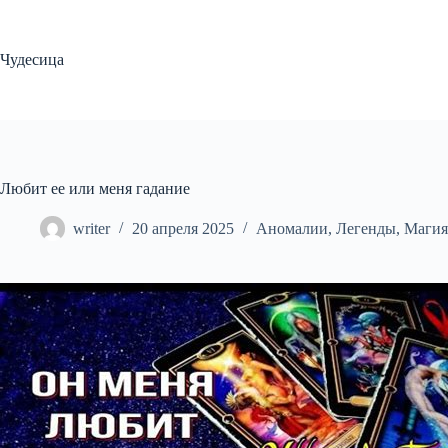
Перейти
к
сути
Чудесица
Любит ее или меня гадание
writer
20 апреля 2025
Аномалии
,
Легенды
,
Магия