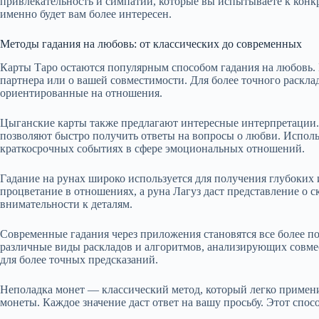
привлекательность и симпатии, которые вы испытываете к конк
именно будет вам более интересен.
Методы гадания на любовь: от классических до современных
Карты Таро остаются популярным способом гадания на любовь. 
партнера или о вашей совместимости. Для более точного раскл
ориентированные на отношения.
Цыганские карты также предлагают интересные интерпретации.
позволяют быстро получить ответы на вопросы о любви. Исполь
краткосрочных событиях в сфере эмоциональных отношений.
Гадание на рунах широко используется для получения глубоких 
процветание в отношениях, а руна Лагуз даст представление о 
внимательности к деталям.
Современные гадания через приложения становятся все более 
различные виды раскладов и алгоритмов, анализирующих совм
для более точных предсказаний.
Неполадка монет — классический метод, который легко применит
монеты. Каждое значение даст ответ на вашу просьбу. Этот спос