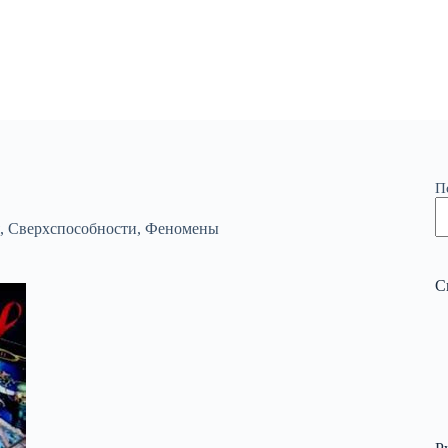
П
,
Сверхспособности
,
Феномены
С