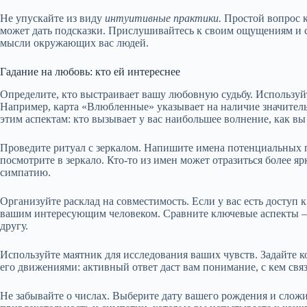
Не упускайте из виду
интуитивные практики.
Простой вопрос к 
может дать подсказки. Прислушивайтесь к своим ощущениям и с
мысли окружающих вас людей.
Гадание на любовь: кто ей интереснее
Определите, кто выстраивает вашу любовную судьбу. Используй
Например, карта «Влюбленные» указывает на наличие значител
этим аспектам: кто вызывает у вас наибольшее волнение, как вы
Проведите ритуал с зеркалом. Напишите имена потенциальных п
посмотрите в зеркало. Кто-то из имен может отразиться более я
симпатию.
Организуйте расклад на совместимость. Если у вас есть доступ 
вашим интересующим человеком. Сравните ключевые аспекты – эт
другу.
Используйте маятник для исследования ваших чувств. Задайте 
его движениями: активный ответ даст вам понимание, с кем связ
Не забывайте о числах. Выберите дату вашего рождения и слож