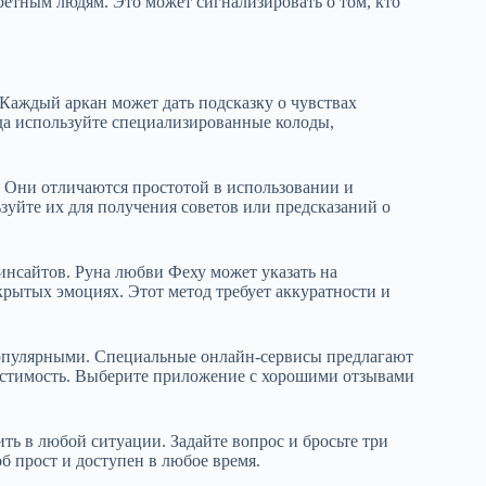
ретным людям. Это может сигнализировать о том, кто
Каждый аркан может дать подсказку о чувствах
ада используйте специализированные колоды,
 Они отличаются простотой в использовании и
зуйте их для получения советов или предсказаний о
инсайтов. Руна любви Феху может указать на
скрытых эмоциях. Этот метод требует аккуратности и
популярными. Специальные онлайн-сервисы предлагают
естимость. Выберите приложение с хорошими отзывами
ь в любой ситуации. Задайте вопрос и бросьте три
об прост и доступен в любое время.