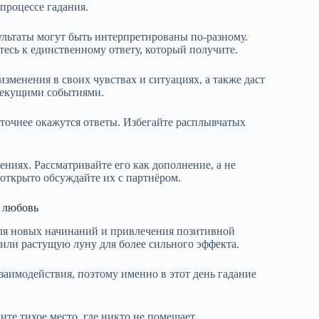
процессе гадания.
зультаты могут быть интерпретированы по-разному.
есь к единственному ответу, который получите.
зменения в своих чувствах и ситуациях, а также даст
 текущими событиями.
 точнее окажутся ответы. Избегайте расплывчатых
ниях. Рассматривайте его как дополнение, а не
 открыто обсуждайте их с партнёром.
а любовь
 для новых начинаний и привлечения позитивной
или растущую луну для более сильного эффекта.
заимодействия, поэтому именно в этот день гадание
ите тихое место, где никто не помешает.